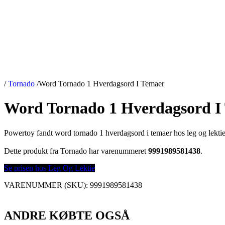
/
Tornado
/
Word Tornado 1 Hverdagsord I Temaer
Word Tornado 1 Hverdagsord I
Powertoy fandt word tornado 1 hverdagsord i temaer hos leg og lektie
Dette produkt fra Tornado har varenummeret
9991989581438
.
Se prisen hos Leg Og Lektie
VARENUMMER (SKU):
9991989581438
ANDRE KØBTE OGSÅ