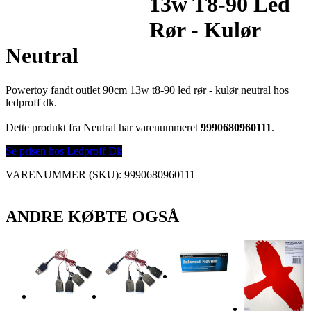
13w T8-90 Led
Rør - Kulør
Neutral
Powertoy fandt outlet 90cm 13w t8-90 led rør - kulør neutral hos
ledproff dk.
Dette produkt fra Neutral har varenummeret
9990680960111
.
Se prisen hos Ledproff Dk
VARENUMMER (SKU):
9990680960111
ANDRE KØBTE OGSÅ