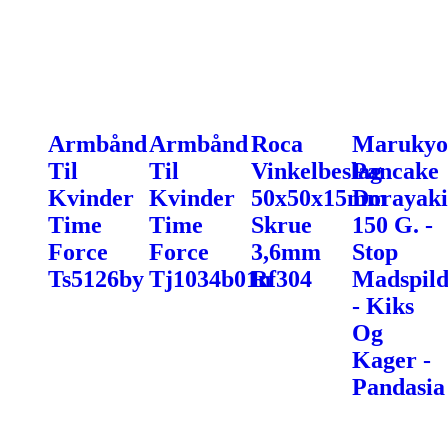
Armbånd
Armbånd
Roca
Marukyo
Til
Til
Vinkelbeslag
Pancake
Kvinder
Kvinder
50x50x15mm
Dorayaki
Time
Time
Skrue
150 G. -
Force
Force
3,6mm
Stop
Ts5126by
Tj1034b01n
Rf304
Madspil
- Kiks
Og
Kager -
Pandasia