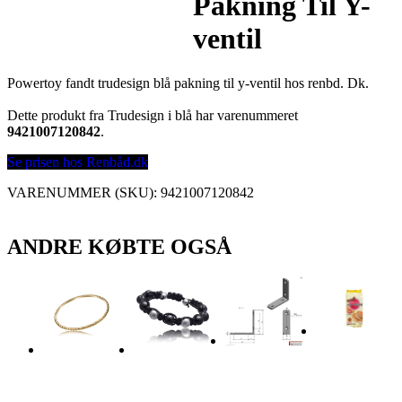
Pakning Til Y-
ventil
Powertoy fandt trudesign blå pakning til y-ventil hos renbd. Dk.
Dette produkt fra Trudesign i blå har varenummeret
9421007120842
.
Se prisen hos Renbåd.dk
VARENUMMER (SKU):
9421007120842
ANDRE KØBTE OGSÅ