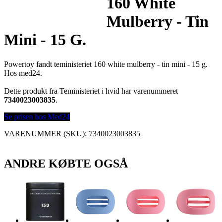
160 White
Mulberry - Tin
Mini - 15 G.
Powertoy fandt teministeriet 160 white mulberry - tin mini - 15 g.
Hos med24.
Dette produkt fra Teministeriet i hvid har varenummeret
7340023003835
.
Se prisen hos Med24
VARENUMMER (SKU):
7340023003835
ANDRE KØBTE OGSÅ