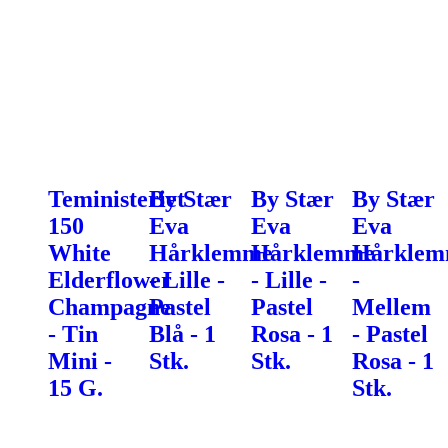
Teministeriet
By Stær
By Stær
By Stær
150
Eva
Eva
Eva
White
Hårklemme
Hårklemme
Hårkle
Elderflower
- Lille -
- Lille -
-
Champagne
Pastel
Pastel
Mellem
- Tin
Blå - 1
Rosa - 1
- Pastel
Mini -
Stk.
Stk.
Rosa - 1
15 G.
Stk.