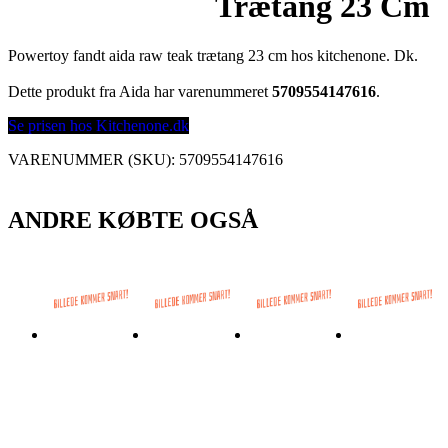
Trætang 23 Cm
Powertoy fandt aida raw teak trætang 23 cm hos kitchenone. Dk.
Dette produkt fra Aida har varenummeret
5709554147616
.
Se prisen hos Kitchenone.dk
VARENUMMER (SKU):
5709554147616
ANDRE KØBTE OGSÅ