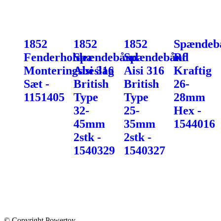
1852
1852
1852
Spændeb
Fenderholder
Spændebånd
Spændebånd
Rf
Monteringsbeslag
Aisi 316
Aisi 316
Kraftig
Sæt -
British
British
26-
1151405
Type
Type
28mm
32-
25-
Hex -
45mm
35mm
1544016
2stk -
2stk -
1540329
1540327
© Copyright Powertoy