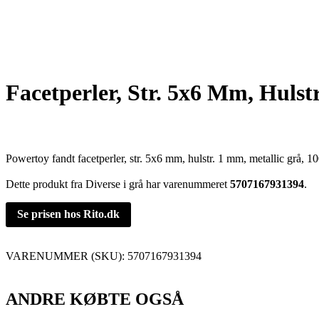
Facetperler, Str. 5x6 Mm, Hulstr
Powertoy fandt facetperler, str. 5x6 mm, hulstr. 1 mm, metallic grå, 100
Dette produkt fra Diverse i grå har varenummeret
5707167931394
.
Se prisen hos Rito.dk
VARENUMMER (SKU):
5707167931394
ANDRE KØBTE OGSÅ