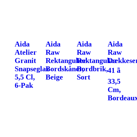
Aida
Aida
Aida
Aida
Atelier
Raw
Raw
Raw
Granit
Rektangulær
Rektangulær
Dækkeser
Snapseglas
Bordskåner,
Bordbrik,
41 ã
5,5 Cl,
Beige
Sort
33,5
6-Pak
Cm,
Bordeau