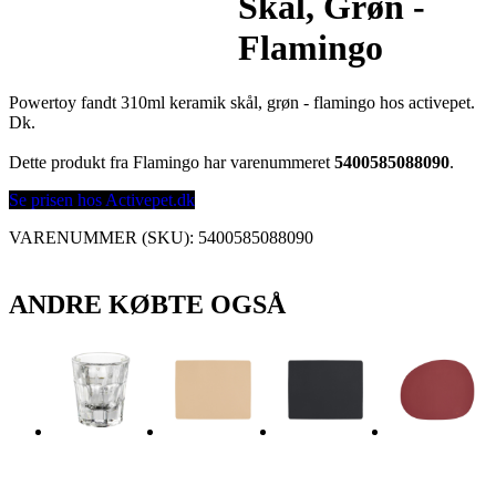
Skål, Grøn -
Flamingo
Powertoy fandt 310ml keramik skål, grøn - flamingo hos activepet.
Dk.
Dette produkt fra Flamingo har varenummeret
5400585088090
.
Se prisen hos Activepet.dk
VARENUMMER (SKU):
5400585088090
ANDRE KØBTE OGSÅ