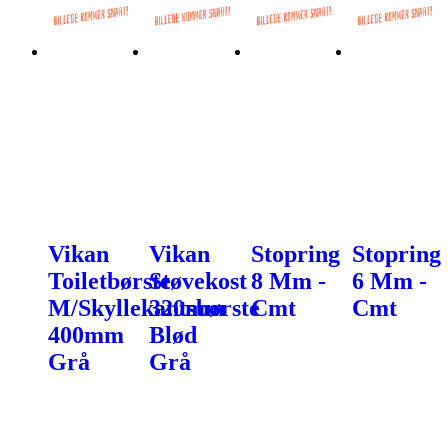
Vikan
Vikan
Stopring
Stopring
Toiletbørste
Støvekost
8 Mm -
6 Mm -
M/Skyllekantsbørste
320mm
Cmt
Cmt
400mm
Blød
Grå
Grå